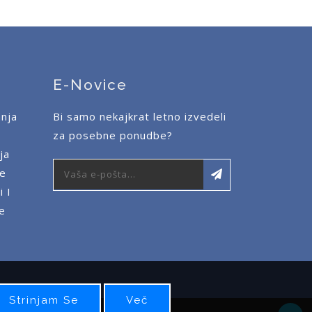
E-Novice
nja
Bi samo nekajkrat letno izvedeli
za posebne ponudbe?
ja
ce
i
I
ce
Strinjam Se
Več