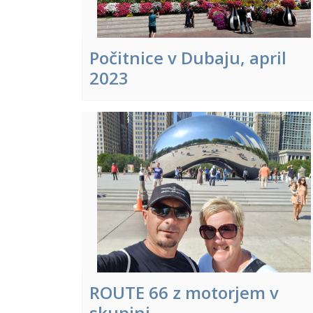
Počitnice v Dubaju, april
2023
ROUTE 66 z motorjem v
skupini