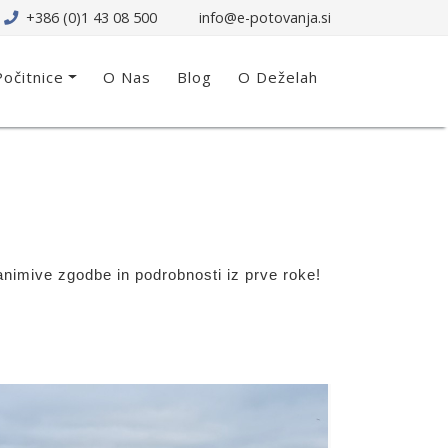
+386 (0)1 43 08 500
info@e-potovanja.si
Počitnice
O Nas
Blog
O Deželah
Zanimive zgodbe in podrobnosti iz prve roke!