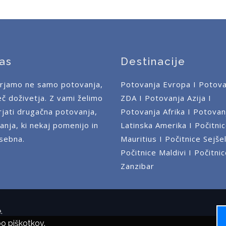
as
Destinacije
rjamo ne samo potovanja,
Potovanja Evropa
I
Potova
č doživetja. Z vami želimo
ZDA
I
Potovanja Azija
I
rjati drugačna potovanja,
Potovanja Afrika
I
Potovan
anja, ki nekaj pomenijo in
Latinska Amerika
I
Počitni
sebna.
Mauritius
I
Počitnice Sejšel
Počitnice Maldivi
I
Počitni
Zanzibar
.
bo piškotkov.