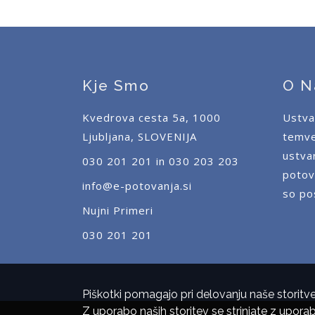
Kje Smo
O N
Kvedrova cesta 5a, 1000
Ustva
Ljubljana, SLOVENIJA
temve
ustva
030 201 201 in 030 203 203
potov
info@e-potovanja.si
so po
Nujni Primeri
030 201 201
Piškotki pomagajo pri delovanju naše storitve
Z uporabo naših storitev se strinjate z upora