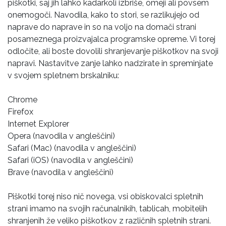
piškotki, saj jih lahko kadarkoli izbriše, omeji ali povsem
onemogoči. Navodila, kako to stori, se razlikujejo od
naprave do naprave in so na voljo na domači strani
posameznega proizvajalca programske opreme. Vi torej
odločite, ali boste dovolili shranjevanje piškotkov na svoji
napravi. Nastavitve zanje lahko nadzirate in spreminjate
v svojem spletnem brskalniku:
Chrome
Firefox
Internet Explorer
Opera (navodila v angleščini)
Safari (Mac) (navodila v angleščini)
Safari (iOS) (navodila v angleščini)
Brave (navodila v angleščini)
Piškotki torej niso nič novega, vsi obiskovalci spletnih
strani imamo na svojih računalnikih, tablicah, mobitelih
shranjenih že veliko piškotkov z različnih spletnih strani.