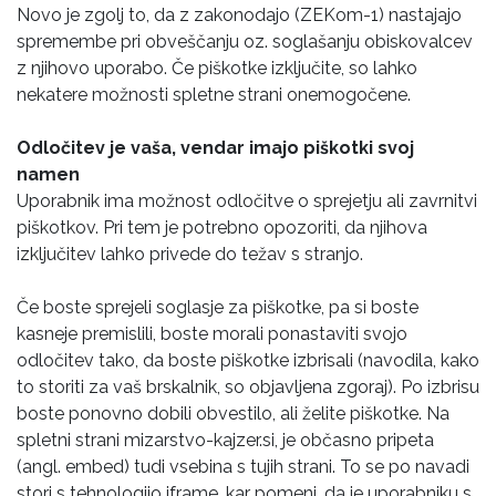
Novo je zgolj to, da z zakonodajo (ZEKom-1) nastajajo
spremembe pri obveščanju oz. soglašanju obiskovalcev
z njihovo uporabo. Če piškotke izključite, so lahko
nekatere možnosti spletne strani onemogočene.
Odločitev je vaša, vendar imajo piškotki svoj
namen
Uporabnik ima možnost odločitve o sprejetju ali zavrnitvi
piškotkov. Pri tem je potrebno opozoriti, da njihova
izključitev lahko privede do težav s stranjo.
Če boste sprejeli soglasje za piškotke, pa si boste
kasneje premislili, boste morali ponastaviti svojo
odločitev tako, da boste piškotke izbrisali (navodila, kako
to storiti za vaš brskalnik, so objavljena zgoraj). Po izbrisu
boste ponovno dobili obvestilo, ali želite piškotke. Na
spletni strani mizarstvo-kajzer.si, je občasno pripeta
(angl. embed) tudi vsebina s tujih strani. To se po navadi
stori s tehnologijo iframe, kar pomeni, da je uporabniku s