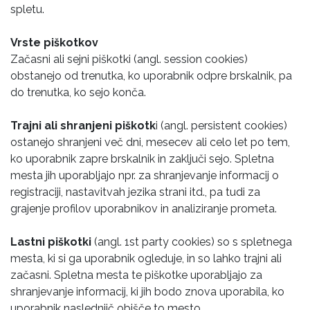
spletu.
Vrste piškotkov
Začasni ali sejni piškotki (angl. session cookies)
obstanejo od trenutka, ko uporabnik odpre brskalnik, pa
do trenutka, ko sejo konča.
Trajni ali shranjeni piškotk
i (angl. persistent cookies)
ostanejo shranjeni več dni, mesecev ali celo let po tem,
ko uporabnik zapre brskalnik in zaključi sejo. Spletna
mesta jih uporabljajo npr. za shranjevanje informacij o
registraciji, nastavitvah jezika strani itd., pa tudi za
grajenje profilov uporabnikov in analiziranje prometa.
Lastni piškotki
(angl. 1st party cookies) so s spletnega
mesta, ki si ga uporabnik ogleduje, in so lahko trajni ali
začasni. Spletna mesta te piškotke uporabljajo za
shranjevanje informacij, ki jih bodo znova uporabila, ko
uporabnik naslednjič obišče to mesto.