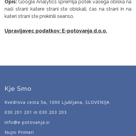
Opis:
Google Analytics spremlja potek vašega obiska na
naši strani: katere strani ste obiskali, čas na strani in na
kateri strani ste prekinili seanso.
Upravljavec podatkov:
E
-potovanja d.o.o.
Kje Smo
Kvedrova cesta 5a, 1000 Ljubljana, SLOVENIJA
030 201 201 in 030 203 203
info@e-potovanja.si
Nujni Primeri