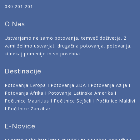
030 201 201
O Nas
Ustvarjamo ne samo potovanja, temveč doživetja. Z
vami želimo ustvarjati drugačna potovanja, potovanja,
ki nekaj pomenijo in so posebna.
Destinacije
Potovanja Evropa
I
Potovanja ZDA
I
Potovanja Azija
I
Potovanja Afrika
I
Potovanja Latinska Amerika
I
Počitnice Mauritius
I
Počitnice Sejšeli
I
Počitnice Maldivi
I
Počitnice Zanzibar
E-Novice