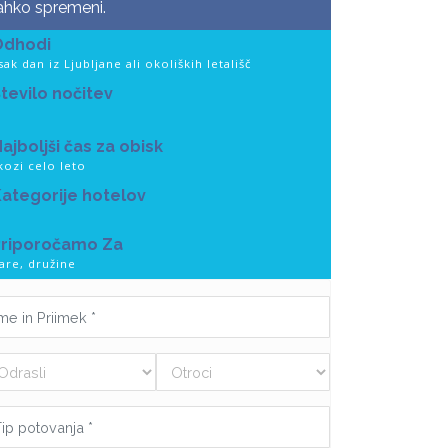
ahko spremeni.
Odhodi
sak dan iz Ljubljane ali okoliških letališč
tevilo nočitev
ajboljši čas za obisk
kozi celo leto
ategorije hotelov
Priporočamo Za
are, družine