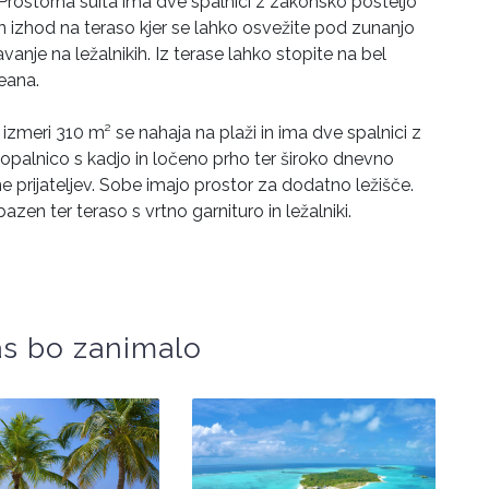
j. Prostorna suita ima dve spalnici z zakonsko posteljo
ten izhod na teraso kjer se lahko osvežite pod zunanjo
anje na ležalnikih. Iz terase lahko stopite na bel
eana.
v izmeri 310 m² se nahaja na plaži in ima dve spalnici z
palnico s kadjo in ločeno prho ter široko dnevno
e prijateljev. Sobe imajo prostor za dodatno ležišče.
azen ter teraso s vrtno garnituro in ležalniki.
s bo zanimalo