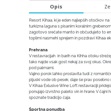
Opis
Ze
Resort Kihaa, ki je eden najlepših otočkov na 
turkizna laguna s pisanim koralnim grebenom
zagotovo srečate manto in občudujeto to enk
toplimi nasmehi sprejem in pozdravi Kihaa ek
Prehrana
V restavracijah in barih na Kihha otoku strežej
tako najde vsak gost nekaj za svoj okus. Okre
pod palmami.
Vajino porok lahko proslavita tudi z romantičn
pljuski vode ob pesek, daje še prav posebno
V Kihaa Exlusive Wine Loft restavraciji pridejo
ponujajo izvrstno paleto vin in hrane. V čajni h
spoznate tradicijo čaja.
Športna ponudba