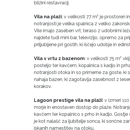
bližini restavracij.
Vila na plaži
: v velikosti 77 m² je prostoren
notranjosti je velika spalnica z veliko zakons
Vile imajo zaseben vrt, teraso z udobnimi ležal
najdete tudi mini bar, televizijo, opremo za p
priljubljene pri gostih, ki iščejo udobje in edin
Vila v vrtu z bazenom
: v velikosti 75 m² v
posteljo ter kavčem, kopalnica s kadjo in pr
notranjosti otoka in so primerne za goste, ki s
nahaja bazen, ki zagotavlja zasebnost z lese
korakov.
Lagoon prestige vila na plaži
: v izmeri 1
morje in enostaven dostop do plaže. Notranjo
kavčem ter kopalnico s prho in kadjo. Gostje 
je kot nalašč za ljubitelje sonca, ki sončne zar
iskanih namestitev na otoku.