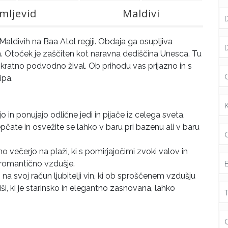
mljevid
Maldivi
Maldivih na Baa Atol regiji. Obdaja ga osupljiva
. Otoček je zaščiten kot naravna dediščina Unesca. Tu
ratno podvodno žival. Ob prihodu vas prijazno in s
ipa.
o in ponujajo odlične jedi in pijače iz celega sveta,
pčate in osvežite se lahko v baru pri bazenu ali v baru
o večerjo na plaži, ki s pomirjajočimi zvoki valov in
 romantično vzdušje.
 na svoj račun ljubitelji vin, ki ob sproščenem vzdušju
iši, ki je starinsko in elegantno zasnovana, lahko