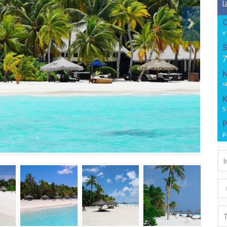
l
v
Š
7
N
s
K
5
p