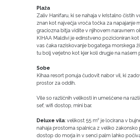
Plaža
Zaliv Hanifaru, ki se nahaja v kristalno čisti
znan kot največja vroča točka za napajanje m
graciozna bitja vidite v njihovem naravnem ok
KIHAA Maldivi je edinstveno pozicioniran kot n
vas čaka raziskovanje bogatega morskega živ
tu bolj verjetno kot kjer koli drugje na našem 
Sobe
Kihaa resort ponuja čudovit nabor vil, ki zado
prostor za oddih.
Vile so različnih velikosti in umeščene na razl
sef, wifi dostop, mini bar.
Deluxe vila
: velikost 55 m² je locirana v buj
nahaja prostorna spalnica z veliko zakonsko p
dostop do morja in v senci palm lahko počivat