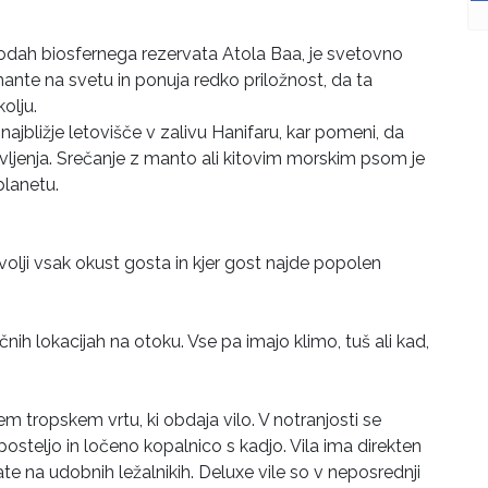
h vodah biosfernega rezervata Atola Baa, je svetovno
ante na svetu in ponuja redko priložnost, da ta
olju.
ajbližje letovišče v zalivu Hanifaru, kar pomeni, da
ljenja. Srečanje z manto ali kitovim morskim psom je
planetu.
volji vsak okust gosta in kjer gost najde popolen
ičnih lokacijah na otoku. Vse pa imajo klimo, tuš ali kad,
nem tropskem vrtu, ki obdaja vilo. V notranjosti se
osteljo in ločeno kopalnico s kadjo. Vila ima direkten
e na udobnih ležalnikih. Deluxe vile so v neposrednji