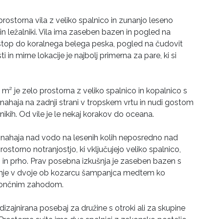
 prostorna vila z veliko spalnico in zunanjo leseno
n ležalniki. Vila ima zaseben bazen in pogled na
stop do koralnega belega peska, pogled na čudovit
in mirne lokacije je najbolj primerna za pare, ki si
0 m² je zelo prostorna z veliko spalnico in kopalnico s
 nahaja na zadnji strani v tropskem vrtu in nudi gostom
lnikih. Od vile je le nekaj korakov do oceana.
e nahaja nad vodo na lesenih kolih neposredno nad
rostorno notranjostjo, ki vključujejo veliko spalnico,
o in prho. Prav posebna izkušnja je zaseben bazen s
vanje v dvoje ob kozarcu šampanjca medtem ko
sončnim zahodom.
 dizajnirana posebaj za družine s otroki ali za skupine