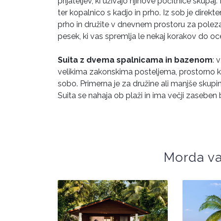
prijateljev, ki uživajo njihove počitnice skupa
ter kopalnico s kadjo in prho. Iz sob je direk
prho in družite v dnevnem prostoru za polezav
pesek, ki vas spremlja le nekaj korakov do oc
Suita z dvema spalnicama in bazenom
: 
velikima zakonskima posteljema, prostorno ko
sobo. Primerna je za družine ali manjše skupin
Suita se nahaja ob plaži in ima večji zaseben b
Morda va