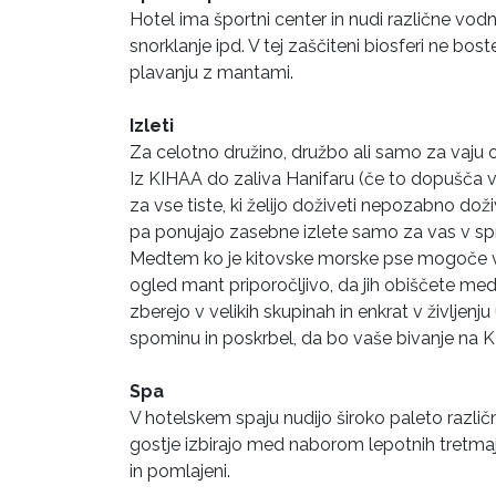
Hotel ima športni center in nudi različne vod
snorklanje ipd. V tej zaščiteni biosferi ne b
plavanju z mantami.
Izleti
Za celotno družino, družbo ali samo za vaju org
Iz KIHAA do zaliva Hanifaru (če to dopušča vr
za vse tiste, ki želijo doživeti nepozabno do
pa ponujajo zasebne izlete samo za vas v s
Medtem ko je kitovske morske pse mogoče vid
ogled mant priporočljivo, da jih obiščete med
zberejo v velikih skupinah in enkrat v življenju
spominu in poskrbel, da bo vaše bivanje na
Spa
V hotelskem spaju nudijo široko paleto razli
gostje izbirajo med naborom lepotnih tretma
in pomlajeni.