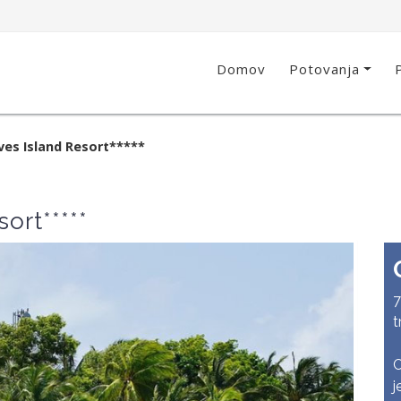
Domov
Potovanja
ves Island Resort*****
ort*****
7
t
C
j