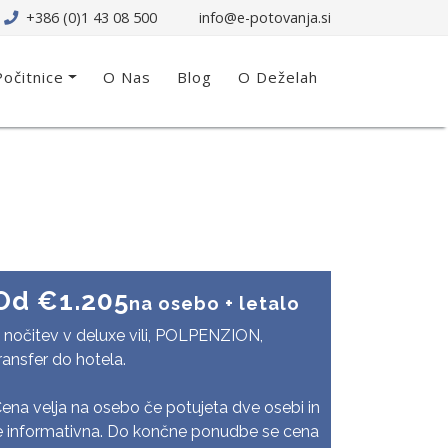
+386 (0)1 43 08 500
info@e-potovanja.si
Počitnice
O Nas
Blog
O Deželah
Od €1.205
na osebo + letalo
 nočitev v deluxe vili, POLPENZION,
ransfer do hotela.
ena velja na osebo če potujeta dve osebi in
e informativna. Do končne ponudbe se cena