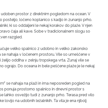
 in udoben prostor z direktnim pogledom na ocean. V
ko posteljo, ločeno koplanico s kadjo in zunanjo prho.
niki, ki so oddaljeni le nekaj korakov do plaže. V njen
ripravo čaja ali kave. Sobe v tradicionalnem slogu so
stven razgled.
ključuje veliko spalnico z udobno in veliko zakonsko
ha se nahaja v ločenem prostoru. Vile so umeščene v
i žeiljo oddiha v zelnju tropskega vrta. Zunaj vile se
no ograjo. Do oceana in bele peščene plaže je le nekaj
10 m² se nahaja na plaži in ima neposreden pogled na
s ponuja prostorno spalnico in dnevni prostor s
se lahko osvežijo tudi z zunanjo prho. Terasa pred vilo
ke lovijo na udobnih ležalnikih. Ta vila je ena njbolj