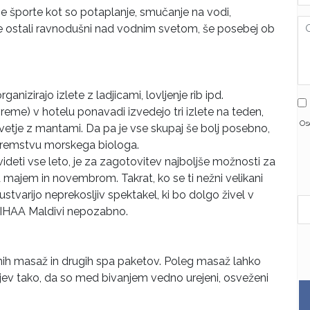
ne športe kot so potaplanje, smučanje na vodi,
oste ostali ravnodušni nad vodnim svetom, še posebej ob
anizirajo izlete z ladjicami, lovljenje rib ipd.
eme) v hotelu ponavadi izvedejo tri izlete na teden,
Os
živetje z mantami. Da pa je vse skupaj še bolj posebno,
premstvu morskega biologa.
eti vse leto, je za zagotovitev najboljše možnosti za
 majem in novembrom. Takrat, ko se ti nežni velikani
 ustvarijo neprekosljiv spektakel, ki bo dolgo živel v
 KIHAA Maldivi nepozabno.
čnih masaž in drugih spa paketov. Poleg masaž lahko
jev tako, da so med bivanjem vedno urejeni, osveženi