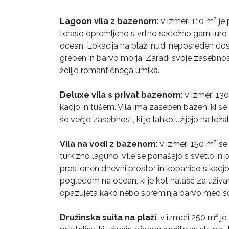
Lagoon vila z bazenom
: v izmeri 110 m² je
teraso opremljeno s vrtno sedežno garnituro i
ocean. Lokacija na plaži nudi neposreden do
greben in barvo morja. Zaradi svoje zasebnosti 
želijo romantičnega umika.
Deluxe vila s privat bazenom
: v izmeri 13
kadjo in tušem. Vila ima zaseben bazen, ki se
še večjo zasebnost, ki jo lahko užijejo na leža
Vila na vodi z bazenom
: v izmeri 150 m² s
turkizno laguno. Vile se ponašajo s svetlo in p
prostorren dnevni prostor in kopanico s kadj
pogledom na ocean, ki je kot nalašč za uži
opazujeta kako nebo spreminja barvo med 
Družinska suita na plaži
: v izmeri 250 m² je