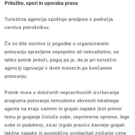
Pritožbe, spori in uporaba prava
Turistična agencija spoštuje predpise s področja
varstva potrošnikov.
Če so bile storitve iz pogodbe o organiziranem
potovanju opravljene nepopolno ali nekvalitetno, se
lahko potnik pritoži, pogoj pa je, da je pri turistični
agenciji ugovarjal v dveh mesecih po končanem
potovanju.
Potnik mora o določenih nepravilnostih izvrševanja
programa potovanja nemudoma obvestiti lokalnega
agenta na kraju samem in grajati napake (kot primer
temu je grajanje čistoče sobe, neprimerne opreme, lege
sobe in podobno), sicer izgubi pravico kasneje grajati
takšne napake in posledično uveljavljati znižanje cene