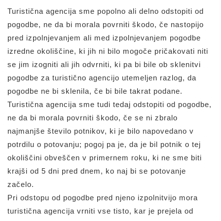
Turistična agencija sme popolno ali delno odstopiti od
pogodbe, ne da bi morala povrniti škodo, če nastopijo
pred izpolnjevanjem ali med izpolnjevanjem pogodbe
izredne okoliščine, ki jih ni bilo mogoče pričakovati niti
se jim izogniti ali jih odvrniti, ki pa bi bile ob sklenitvi
pogodbe za turistično agencijo utemeljen razlog, da
pogodbe ne bi sklenila, če bi bile takrat podane.
Turistična agencija sme tudi tedaj odstopiti od pogodbe,
ne da bi morala povrniti škodo, če se ni zbralo
najmanjše število potnikov, ki je bilo napovedano v
potrdilu o potovanju; pogoj pa je, da je bil potnik o tej
okoliščini obveščen v primernem roku, ki ne sme biti
krajši od 5 dni pred dnem, ko naj bi se potovanje
začelo.
Pri odstopu od pogodbe pred njeno izpolnitvijo mora
turistična agencija vrniti vse tisto, kar je prejela od