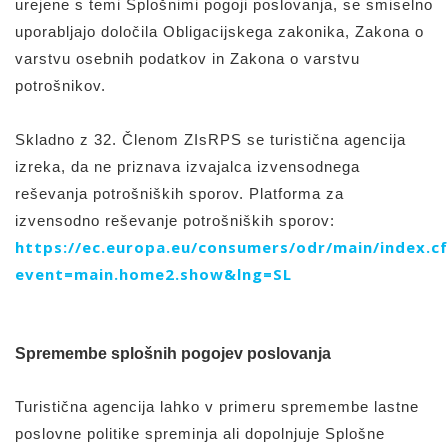
urejene s temi Splošnimi pogoji poslovanja, se smiselno
uporabljajo določila Obligacijskega zakonika, Zakona o
varstvu osebnih podatkov in Zakona o varstvu
potrošnikov.
Skladno z 32. Členom ZIsRPS se turistična agencija
izreka, da ne priznava izvajalca izvensodnega
reševanja potrošniških sporov. Platforma za
izvensodno reševanje potrošniških sporov:
https://ec.europa.eu/consumers/odr/main/index.c
event=main.home2.show&lng=SL
Spremembe splošnih pogojev poslovanja
Turistična agencija lahko v primeru spremembe lastne
poslovne politike spreminja ali dopolnjuje Splošne