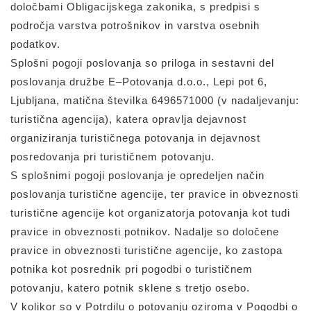
določbami Obligacijskega zakonika, s predpisi s
področja varstva potrošnikov in varstva osebnih
podatkov.
Splošni pogoji poslovanja so priloga in sestavni del
poslovanja družbe E–Potovanja d.o.o., Lepi pot 6,
Ljubljana, matična številka 6496571000 (v nadaljevanju:
turistična agencija), katera opravlja dejavnost
organiziranja turističnega potovanja in dejavnost
posredovanja pri turističnem potovanju.
S splošnimi pogoji poslovanja je opredeljen način
poslovanja turistične agencije, ter pravice in obveznosti
turistične agencije kot organizatorja potovanja kot tudi
pravice in obveznosti potnikov. Nadalje so določene
pravice in obveznosti turistične agencije, ko zastopa
potnika kot posrednik pri pogodbi o turističnem
potovanju, katero potnik sklene s tretjo osebo.
V kolikor so v Potrdilu o potovanju oziroma v Pogodbi o