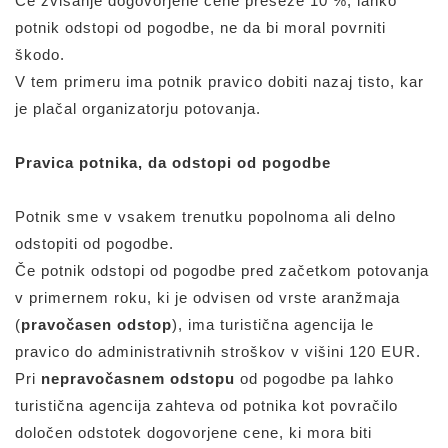
Če zvišanje dogovorjene cene preseže 10 %, lahko
potnik odstopi od pogodbe, ne da bi moral povrniti
škodo.
V tem primeru ima potnik pravico dobiti nazaj tisto, kar
je plačal organizatorju potovanja.
Pravica potnika, da odstopi od pogodbe
Potnik sme v vsakem trenutku popolnoma ali delno
odstopiti od pogodbe.
Če potnik odstopi od pogodbe pred začetkom potovanja
v primernem roku, ki je odvisen od vrste aranžmaja
(
pravočasen odstop
), ima turistična agencija le
pravico do administrativnih stroškov v višini 120 EUR.
Pri
nepravočasnem odstopu
od pogodbe pa lahko
turistična agencija zahteva od potnika kot povračilo
določen odstotek dogovorjene cene, ki mora biti