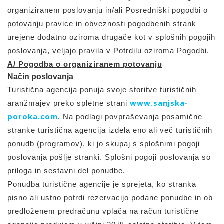
organiziranem poslovanju in/ali Posredniški pogodbi o
potovanju pravice in obveznosti pogodbenih strank
urejene dodatno oziroma drugače kot v splošnih pogojih
poslovanja, veljajo pravila v Potrdilu oziroma Pogodbi.
A/ Pogodba o organiziranem potovanju
Način poslovanja
Turistična agencija ponuja svoje storitve turističnih
www.sanjska-
aranžmajev preko spletne strani
poroka.com
. Na podlagi povpraševanja posamične
stranke turistična agencija izdela eno ali več turističnih
ponudb (programov), ki jo skupaj s splošnimi pogoji
poslovanja pošlje stranki. Splošni pogoji poslovanja so
priloga in sestavni del ponudbe.
Ponudba turistične agencije je sprejeta, ko stranka
pisno ali ustno potrdi rezervacijo podane ponudbe in ob
predloženem predračunu vplača na račun turistične