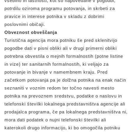
vsebino in lastnosti, kot so napovedane v pogodbi,
potrdilu oziroma programu potovanja, in skrbeti za
pravice in interese potnika v skladu z dobrimi
poslovnimi običaji.
Obveznost obveščanja
Turistična agencija mora potniku še pred sklenitvijo
pogodbe dati v pisni obliki ali v drugi primerni obliki
potrebna obvestila o mejnih formalnostih (potne listine
in vize) ter sanitarnih formalnostih, ki veljajo za
potovanje in bivanje v namembnem kraju. Pred
začetkom potovanja pa je dolžna potnika na enak način
seznaniti v voznim redom ter točno navesti mesto
potnika na prevoznem sredstvu, podatke o naslovu in
telefonski številki lokalnega predstavništva agencije ali
prodajalca programa, če pa lokalnega predstavništva ni,
mora dati podatek o nujni telefonski številki ali
katerokoli drugo informacijo, ki bo omogočila potniku