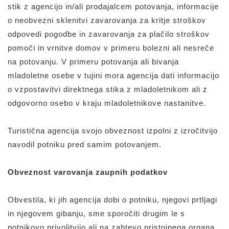
stik z agencijo in/ali prodajalcem potovanja, informacije
o neobvezni sklenitvi zavarovanja za kritje stroškov
odpovedi pogodbe in zavarovanja za plačilo stroškov
pomoči in vrnitve domov v primeru bolezni ali nesreče
na potovanju. V primeru potovanja ali bivanja
mladoletne osebe v tujini mora agencija dati informacijo
o vzpostavitvi direktnega stika z mladoletnikom ali z
odgovorno osebo v kraju mladoletnikove nastanitve.
Turistična agencija svojo obveznost izpolni z izročitvijo
navodil potniku pred samim potovanjem.
Obveznost varovanja zaupnih podatkov
Obvestila, ki jih agencija dobi o potniku, njegovi prtljagi
in njegovem gibanju, sme sporočiti drugim le s
potnikovo privolitvijo ali na zahtevo pristojnega organa.