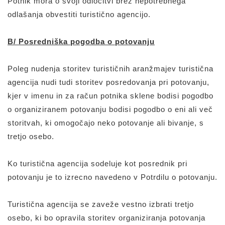
Potnik mora o svoji odločitvi brez nepotrebnega
odlašanja obvestiti turistično agencijo.
B/ Posredniška pogodba o potovanju
Poleg nudenja storitev turističnih aranžmajev turistična
agencija nudi tudi storitev posredovanja pri potovanju,
kjer v imenu in za račun potnika sklene bodisi pogodbo
o organiziranem potovanju bodisi pogodbo o eni ali več
storitvah, ki omogočajo neko potovanje ali bivanje, s
tretjo osebo.
Ko turistična agencija sodeluje kot posrednik pri
potovanju je to izrecno navedeno v Potrdilu o potovanju.
Turistična agencija se zaveže vestno izbrati tretjo
osebo, ki bo opravila storitev organiziranja potovanja