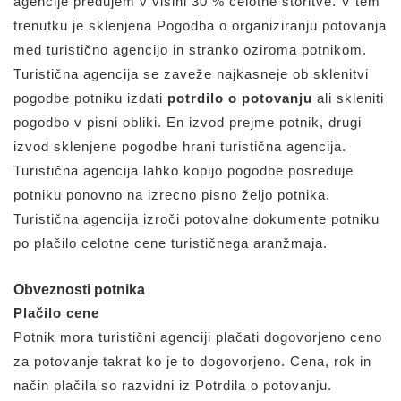
agencije predujem v višini 30 % celotne storitve. V tem
trenutku je sklenjena Pogodba o organiziranju potovanja
med turistično agencijo in stranko oziroma potnikom.
Turistična agencija se zaveže najkasneje ob sklenitvi
pogodbe potniku izdati
potrdilo o potovanju
ali skleniti
pogodbo v pisni obliki. En izvod prejme potnik, drugi
izvod sklenjene pogodbe hrani turistična agencija.
Turistična agencija lahko kopijo pogodbe posreduje
potniku ponovno na izrecno pisno željo potnika.
Turistična agencija izroči potovalne dokumente potniku
po plačilo celotne cene turističnega aranžmaja.
Obveznosti potnika
Plačilo cene
Potnik mora turistični agenciji plačati dogovorjeno ceno
za potovanje takrat ko je to dogovorjeno. Cena, rok in
način plačila so razvidni iz Potrdila o potovanju.