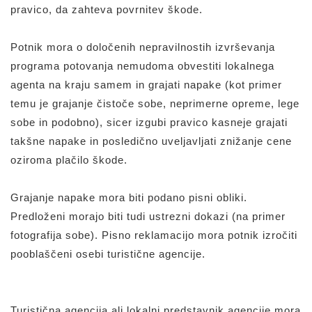
pravico, da zahteva povrnitev škode.
Potnik mora o določenih nepravilnostih izvrševanja
programa potovanja nemudoma obvestiti lokalnega
agenta na kraju samem in grajati napake (kot primer
temu je grajanje čistoče sobe, neprimerne opreme, lege
sobe in podobno), sicer izgubi pravico kasneje grajati
takšne napake in posledično uveljavljati znižanje cene
oziroma plačilo škode.
Grajanje napake mora biti podano pisni obliki.
Predloženi morajo biti tudi ustrezni dokazi (na primer
fotografija sobe). Pisno reklamacijo mora potnik izročiti
pooblaščeni osebi turistične agencije.
Turistična agencija ali lokalni predstavnik agencije mora